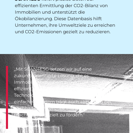
effizienten Ermittlung der CO2-Bilanz von
Immobilien und unterstützt die
Ökobilanzierung. Diese Datenbasis hilft
Unternehmen, ihre Umweltziele zu erreichen
und CO2-Emissionen gezielt zu reduzieren.
„Mit SCAN4ESG setzen wir auf eine
zukunftsorientierte Lösung, die es
Immobilienbetreibern ermöglicht, ESG-Daten
effizient und fehlerfrei zu erfassen. Unsere
Technologie macht nicht nur das Reporting
einfacher, sondern trägt auch aktiv dazu bei,
nachhaltige Potenziale in Immobilien sichtbar zu
machen und gezielt zu fördern."
Dr. Lisa Lenz