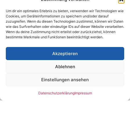
Digitalisierung der Branche
voranzutreiben, insbesondere durch
Um dir ein optimales Erlebnis zu bieten, verwenden wir Technologien wie
Cloud Computing und Künstliche
Cookies, um Geräteinformationen zu speichern und/oder darauf
Intelligenz.
zuzugreifen. Wenn du diesen Technologien zustimmst, können wir Daten
wie das Surfverhalten oder eindeutige IDs auf dieser Website verarbeiten.
+49 152 57204961
j.haude@scala-x.de
Wenn du deine Zustimmung nicht erteilst oder zurückziehst, können
Download OnePager
bestimmte Merkmale und Funktionen beeinträchtigt werden.
Akzeptieren
Ablehnen
Einstellungen ansehen
Datenschutzerklärung
Impressum